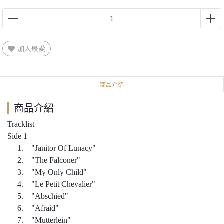
加入最愛
商品介紹
商品介紹
Tracklist
Side 1
1. "Janitor Of Lunacy"
2. "The Falconer"
3. "My Only Child"
4. "Le Petit Chevalier"
5. "Abschied"
6. "Afraid"
7. "Mutterlein"