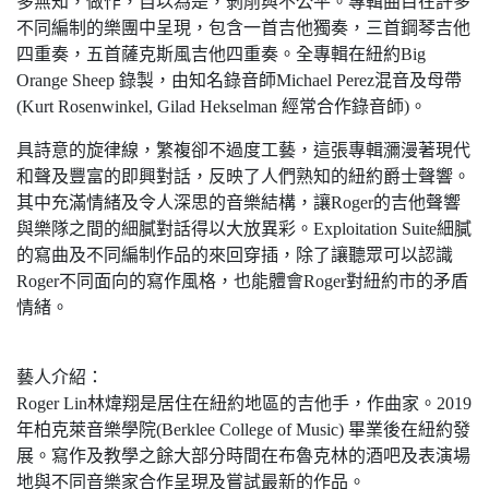
多無知，做作，自以為是，剝削與不公平。專輯曲目在許多
不同編制的樂團中呈現，包含一首吉他獨奏，三首鋼琴吉他
四重奏，五首薩克斯風吉他四重奏。全專輯在紐約Big
Orange Sheep 錄製，由知名錄音師Michael Perez混音及母帶
(Kurt Rosenwinkel, Gilad Hekselman 經常合作錄音師)。
具詩意的旋律線，繁複卻不過度工藝，這張專輯瀰漫著現代
和聲及豐富的即興對話，反映了人們熟知的紐約爵士聲響。
其中充滿情緒及令人深思的音樂結構，讓Roger的吉他聲響
與樂隊之間的細膩對話得以大放異彩。Exploitation Suite細膩
的寫曲及不同編制作品的來回穿插，除了讓聽眾可以認識
Roger不同面向的寫作風格，也能體會Roger對紐約市的矛盾
情緒。
藝人介紹：
Roger Lin林煒翔是居住在紐約地區的吉他手，作曲家。2019
年柏克萊音樂學院(Berklee College of Music) 畢業後在紐約發
展。寫作及教學之餘大部分時間在布魯克林的酒吧及表演場
地與不同音樂家合作呈現及嘗試最新的作品。