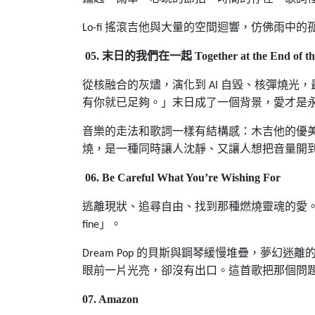
搖滾吉他與大量的空間迴響，仿佛雨中的
Lo-fi
05.
末日的我們在一起
Together at the End of t
從核融合的灰燼，演化到
自毀、核彈燒光，
AI
有你就已足夠。」末日成了一個背景，愛才是
音樂的走法和歌詞一樣有結構感：木吉他的優
燒，是一種同時讓人沈靜、又讓人想把音量開
06. Be Careful What You’re Wishing For
逃離現狀、追尋自由、找到那種燃燒靈魂的愛
」。
fine
的貝斯與鋼琴緩慢堆疊，夢幻迷離
Dream Pop
眼前一片光亮，卻沒有出口。這首歌把那個問
07. Amazon