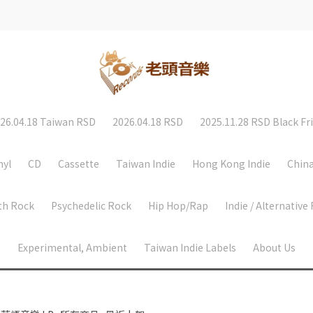
26.04.18 Taiwan RSD
2026.04.18 RSD
2025.11.28 RSD Black Fr
nyl
CD
Cassette
Taiwan Indie
Hong Kong Indie
China
th Rock
Psychedelic Rock
Hip Hop/Rap
Indie / Alternative
Experimental, Ambient
Taiwan Indie Labels
About Us