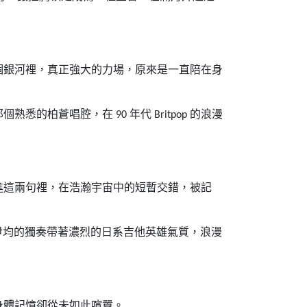
個銀河裡，真正強大的力場，原來是一直陪在身
那個熟悉的柏蒼唱腔，在
年代
的浪漫
90
Britpop
進這兩句裡，在浩瀚宇宙中的短暫交錯，被記
尹均的獨奏帶著濃烈的日系吉他英雄氣質，浪漫
身體記憶卻從未如此喧囂。