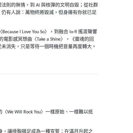
理法則的無情，到
與核彈的文明自毀；從社群
AI
，仍有人說：萬物終將毀滅，但身邊有你就已足
〈
〉，到融合
搖滾聲響
Because I Love You So
lo-fi
的電影感冥想曲〈
〉，《靈魂的回
Take a Shine
從未消失，只是等待一個時機把音量再度轉大。
的〈
〉一樣原始、一樣難以抵
We Will Rock You
身，讓捶胸頓足成為一種宣誓：在滿月升起之