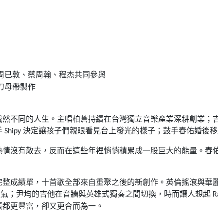
周已敦、蔡周翰、程杰共同參與
刀母帶製作
截然不同的人生。主唱柏蒼持續在台灣獨立音樂產業深耕創業；
手
決定讓孩子們親眼看見台上發光的樣子；鼓手春佑婚後移
Shipy
熱情沒有散去，反而在這些年裡悄悄積累成一股巨大的能量。春
完整成績單，十首歌全部來自重聚之後的新創作。英倫搖滾與華
騷氣；尹均的吉他在音牆與英雄式獨奏之間切換，時而讓人想起
R
張都更豐富，卻又更合而為一。