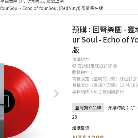
,
,
華語音樂 LP
所有商品
最近上架
 Soul - Echo of Your Soul (Red Vinyl) 限量簽名版
預購 : 回聲樂團 - 靈
ur Soul - Echo of
版
預購版本
🔴 首批限定紅色彩膠 🔴
收錄內容：
首批限定《靈魂的回聲》紅色彩膠 
首批限定《靈魂的回聲》12 吋 180g
專輯精美大尺寸歌詞攝影冊
臺灣獨立品牌
預購時間：7/1 (三
28
建議售價
NT$1298