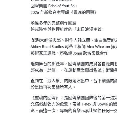
回聲樂團
Echo of Your Soul
全新錄音室專輯《靈魂的回聲》
2026
睽違多年的完整創作回歸
跨越時空與物理維度的「末日浪漫主義」
配樂大師侯志堅、製作人韓立康、金曲混音師
母帶工程師
操
Abbey Road Studios
Alex Wharton
藝術家王連晟、蔡弘翊
跨域影像合作
Jonni
離開舞台的那幾年，回聲樂團的成員各自走向
邱成為「邱個」，在運動產業闖出名號；鍵盤
直到在「浪人祭」的限定演出中，台下樂迷的
於是她再次集結所有人。
《靈魂的回聲》，是回聲樂團回歸後的第一張
充滿戲劇張力的歌聲，帶著
與
的
T-Rex
Bowie
彩。而這一次，專輯的音樂元素比過往任何一