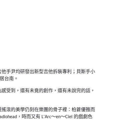
吉他手尹均研發出新型吉他拆裝專利；貝斯手小
居台南。
佑感受到，還有未竟的創作，還有未說完的話，
麗搖滾的美學仍刻在樂團的骨子裡：柏蒼優雅而
，時而又有
〜
〜
的戲劇色
adiohead
L'Arc
en
Ciel