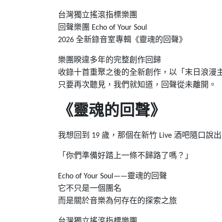
台灣獨立搖滾指標樂團
回聲樂團
Echo of Your Soul
全新錄音室專輯《靈魂的回聲》
2026
樂團睽違多年的完整創作回歸
收錄十首重聚之後的全新創作，以「末日浪漫
只要再次聽見，我們就知道，回聲從未離開。
《靈魂的回聲》
我想回到
歲，那個在新竹
酒吧隨口說出
19
Live
「你們準備好踏上一條不歸路了嗎？」
靈魂的回聲
Echo of Your Soul——
它不只是一個團名
而是關於音樂為何存在的探索之旅
台灣獨立搖滾指標樂團