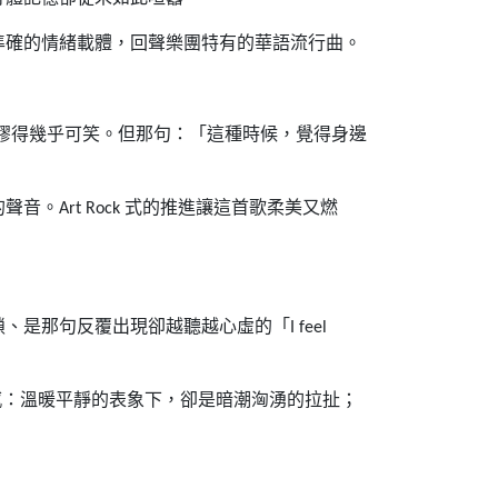
準確的情緒載體，回聲樂團特有的華語流行曲。
謬得幾乎可笑。但那句：「這種時候，覺得身邊
的聲音。
式的推進讓這首歌柔美又燃
Art Rock
鎖、是那句反覆出現卻越聽越心虛的「
I feel
感：溫暖平靜的表象下，卻是暗潮洶湧的拉扯；