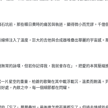
隕石坑前，那些曠日費時的痛苦與執迷，顯得微小而荒謬。千億
斯線條注入了溫度，巨大的吉他與合成器堆疊出華麗的宇宙感。
剩無常的詠嘆，但若你記得我，我就會存在」。把愛的本質壓縮
起一片星空的重量，柏蒼的歌聲在其中載浮載沉，溫柔而飽滿。
到好處，內斂之中，每一個細節都在閃耀。
裡的「忘了」層層疊加，最後連怎麼孤單都忘了。但過去情感的