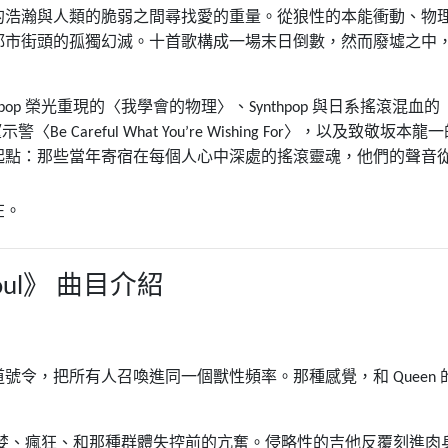
的浩瀚與人類的脆弱之間尋找愛的重量。從狼性的本能衝動、物
都市街頭的孤獨幻滅。十首歌構成一場末日倒數，然而廢墟之中
榮光重現的〈我學會的物理〉、
與日系搖滾混血的
tpop
Synthpop
望示警〈
〉，以及致敬坂本龍一
Be Careful What You’re Wishing For
起點：那些當年寄宿在每個人心中深處的搖滾靈魂，他們的聲音
在。
》
曲目介紹
oul
道號令，把所有人召喚進同一個獸性頻率。那種感覺，和
Queen
婪、瘋狂、和那種群體失控前的亢奮。侵略性的吉他反覆刻進肉