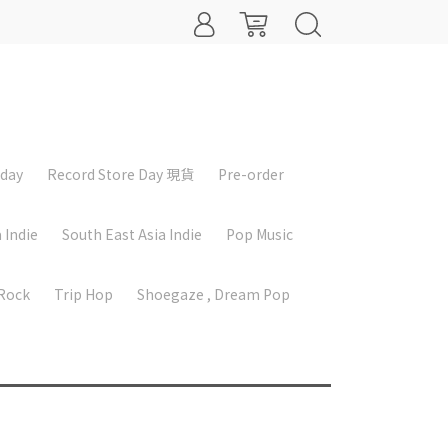
iday
Record Store Day 現貨
Pre-order
 Indie
South East Asia Indie
Pop Music
 Rock
Trip Hop
Shoegaze , Dream Pop