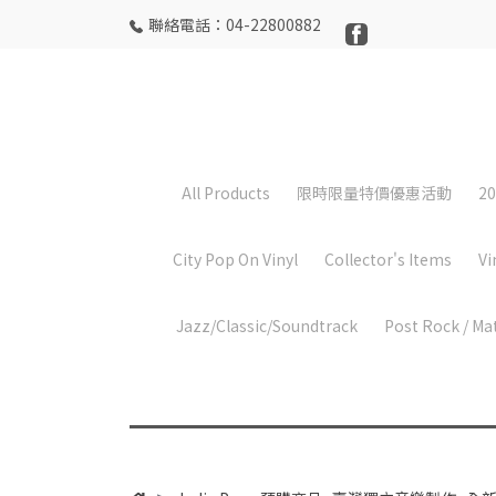
聯絡電話：04-22800882
All Products
限時限量特價優惠活動
20
City Pop On Vinyl
Collector's Items
Vi
Jazz/Classic/Soundtrack
Post Rock / Ma