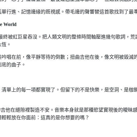
孤單行進、記憶邊緣的既視感。帶毛邊的聲響替這首歌找到了最
he World
最終被紅巨星吞沒。把人類文明的整條時間軸壓進幾句歌詞，荒
永恆。
美吟唱在前，像平靜等待的倒數；扭曲吉他在後，像文明被毀滅
到底的曲子。
。清單上的每一項都實現了。但留下的不是快樂，是空洞、是枷
的吉他在縫隙裡製造不安。音樂本身就是那種慾望實現後的曖昧
題輕輕放在你面前：這真的是你想要的嗎？