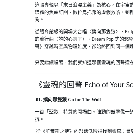
這張專輯以「末日浪漫主義」為核心，在宇宙
媒體的焦慮訂閱、數位烏托邦的虛假救贖，到
夠。
從體育館級的開場大合唱〈撲向那隻狼〉、
Bri
的流行曲〈誰的心忘了〉、
式的慾
Dream Pop
聲》穿越時空與物理維度，卻始終回到同一個
只要繼續唱著，我們就知道那個靈魂的回聲還
《靈魂的回聲
Echo of Your S
01.
撲向那隻狼
Go for The Wolf
一首「聖歌」特質的開場曲。強勁的鼓擊像一
抗。
從《華爾街之狼》的部落低吟裡找到靈感：貪