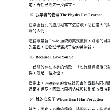
前，野性已經先一步醒來。
02.
我學會的物理
The Physics I’ve Learned
在樂團暫別的歲月裡寫下這首歌，站在偌大的
邊的人們。
這首歌帶著
血統的英式氣質，跳躍的貝
Bowie
光暈裡，把物理學變成了愛的萬物論。
03. Because I Love You So
一首關於存在本身的情歌：「也許相遇過後只
得，就是一種永恆。
音樂上，
的合成器與吉他音牆共同撐
Synthpop
得毫不猶豫。回聲樂團把情感與技術都收得恰
04.
誰的心忘了
Whose Heart Has Forgotten
鑰匙、雨傘、心跳的節拍、時間的存在，歌詞