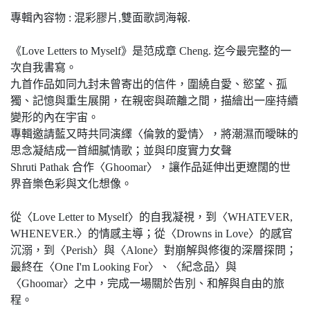
專輯內容物 : 混彩膠片,雙面歌詞海報.
《Love Letters to Myself》是范成章 Cheng. 迄今最完整的一
次自我書寫。
九首作品如同九封未曾寄出的信件，圍繞自愛、慾望、孤
獨、記憶與重生展開，在親密與疏離之間，描繪出一座持續
變形的內在宇宙。
專輯邀請藍又時共同演繹〈倫敦的愛情〉，將潮濕而曖昧的
思念凝結成一首細膩情歌；並與印度實力女聲
Shruti Pathak 合作〈Ghoomar〉，讓作品延伸出更遼闊的世
界音樂色彩與文化想像。
從〈Love Letter to Myself〉的自我凝視，到〈WHATEVER,
WHENEVER.〉的情感主導；從〈Drowns in Love〉的感官
沉溺，到〈Perish〉與〈Alone〉對崩解與修復的深層探問；
最終在〈One I'm Looking For〉、〈紀念品〉與
〈Ghoomar〉之中，完成一場關於告別、和解與自由的旅
程。