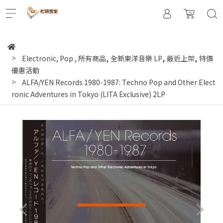
,
,
,
Electronic, Pop
,
所有商品
全新東洋音樂 LP
最近上架
特價
優惠活動
ALFA/YEN Records 1980-1987: Techno Pop and Other Elect
ronic Adventures in Tokyo (LITA Exclusive) 2LP