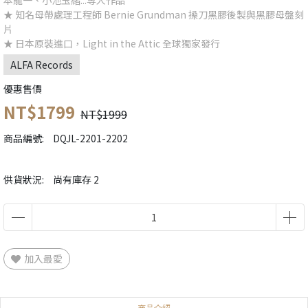
本龍一、小池玉緒...等人作品
★ 知名母帶處理工程師 Bernie Grundman 操刀黑膠後製與黑膠母盤刻
片
★ 日本原裝進口，Light in the Attic 全球獨家發行
ALFA Records
優惠售價
NT$1799
NT$1999
商品編號:
DQJL-2201-2202
供貨狀況:
尚有庫存 2
加入最愛
商品介紹