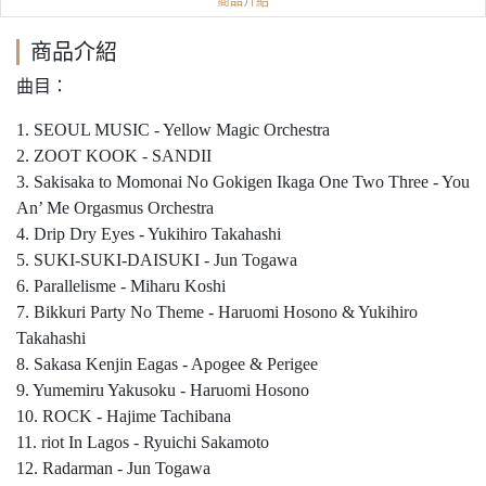
商品介紹
曲目：
1. SEOUL MUSIC - Yellow Magic Orchestra
2. ZOOT KOOK - SANDII
3. Sakisaka to Momonai No Gokigen Ikaga One Two Three - You
An’ Me Orgasmus Orchestra
4. Drip Dry Eyes - Yukihiro Takahashi
5. SUKI-SUKI-DAISUKI - Jun Togawa
6. Parallelisme - Miharu Koshi
7. Bikkuri Party No Theme - Haruomi Hosono & Yukihiro
Takahashi
8. Sakasa Kenjin Eagas - Apogee & Perigee
9. Yumemiru Yakusoku - Haruomi Hosono
10. ROCK - Hajime Tachibana
11. riot In Lagos - Ryuichi Sakamoto
12. Radarman - Jun Togawa