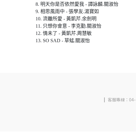
8. 明天你是否依然愛我 - 譚詠麟.關淑怡
9. 相思風雨中 - 張學友.湯寶如
10. 流離所愛 - 黃凱芹.余劍明
11. 只想你會意 - 李克勤.關淑怡
12. 情未了 - 黃凱芹.周慧敏
13. SO SAD - 草蜢.關淑怡
客服專線：04-2