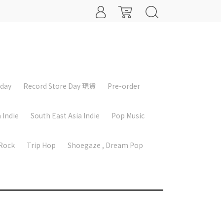
iday
Record Store Day 現貨
Pre-order
 Indie
South East Asia Indie
Pop Music
 Rock
Trip Hop
Shoegaze , Dream Pop