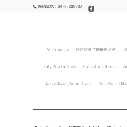
聯絡電話：04-22800882
All Products
限時限量特價優惠活動
20
City Pop On Vinyl
Collector's Items
Vi
Jazz/Classic/Soundtrack
Post Rock / Ma