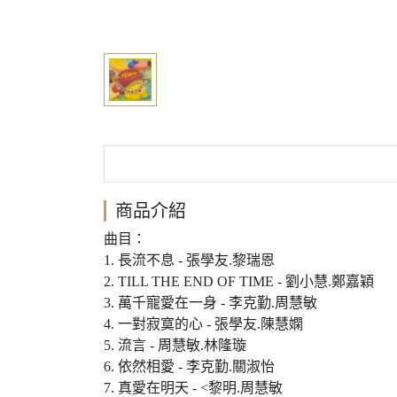
商品介紹
曲目：
1. 長流不息 - 張學友.黎瑞恩
2. TILL THE END OF TIME - 劉小慧.鄭嘉穎
3. 萬千寵愛在一身 - 李克勤.周慧敏
4. 一對寂寞的心 - 張學友.陳慧嫻
5. 流言 - 周慧敏.林隆璇
6. 依然相愛 - 李克勤.關淑怡
7. 真愛在明天 - <黎明.周慧敏