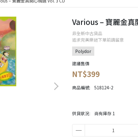
rious – 寶麗金真開心精選 Vol. 3 CD
Various – 寶麗金真
非全新中古貨品
追求完美樂迷下單前請留意
Polydor
建議售價
NT$399
商品編號:
518124-2
供貨狀況:
尚有庫存 1