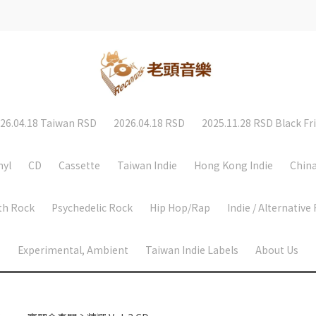
26.04.18 Taiwan RSD
2026.04.18 RSD
2025.11.28 RSD Black Fr
nyl
CD
Cassette
Taiwan Indie
Hong Kong Indie
China
th Rock
Psychedelic Rock
Hip Hop/Rap
Indie / Alternative
Experimental, Ambient
Taiwan Indie Labels
About Us