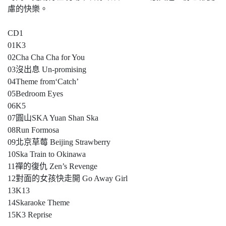
慮的快樂。
CD1
01K3
02Cha Cha Cha for You
03沒出息 Un-promising
04Theme from‘Catch’
05Bedroom Eyes
06K5
07圓山SKA Yuan Shan Ska
08Run Formosa
09北京草莓 Beijing Strawberry
10Ska Train to Okinawa
11禪的復仇 Zen’s Revenge
12對面的女孩快走開 Go Away Girl
13K13
14Skaraoke Theme
15K3 Reprise