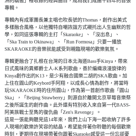
洲的驕傲」裡收錄的經典曲目，成為我們成團十四年的首張
專輯。
專輯內有成軍團長兼主唱也吹長號的Thomas，創作出美式
多樣融合風格，以他獨特自嘲詼諧方式襯托出人生幽默的哲
學，如同這張專輯的主打「Skaraoke」、「沒出息」、
「Ska Train to Okinawa」、「Run Formosa」只要一播放
SKARAOKE的音樂就能感受到親臨現場的歡樂氣氛。
專輯更融合了扎根在台灣的日本北海道Bass手Kinya，帶來
日式風味的異鄉爵士人-K系列歌曲，善於編織浪漫旋律的
Kinya創作出的K13，是少有融合國樂二胡的SKA歌曲。加
上住在圓山的Keybord手阿翔，以成長心情為創作，將當時
玩SKARAOKE時的住所圓山，作為第一首創作歌曲「圓山
Ska」，「Beijing Strawberry」則源自於離開北京草莓音樂祭
之後所誕生的創作曲。此外還有特別收入來自第一代BASS-
阿美族戰士至雋的復仇曲「Zen's Revenge」。
這是一張能夠聽見這14年來，我們上山下海一起收納了許多
人現場的歡樂許笑容的結晶，希望能伴著你聆聽的每個歡樂
時刻，更期待在現場帶著你跟著Skaraoke感受這一份忘卻憂