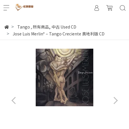
,
Tango
,
所有商品
中古 Used CD
Jose Luis Merlin* – Tango Creciente 奧地利版 CD