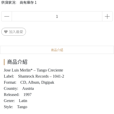
供貨狀況:
尚有庫存 1
加入最愛
商品介紹
商品介紹
Jose Luis Merlin* – Tango Creciente
Label: Shamrock Records – 1041-2
Format: CD, Album, Digipak
Country: Austria
Released: 1997
Genre: Latin
Style: Tango