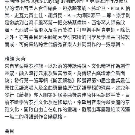
金阿韻·魯亮 Ayun·Lulyang 的清新創作。更廣邀流行及獨立
界的傑出音樂人合作編曲，包括趙家駒、蘇玠亘、Pilot.K 佰
樂、史瓦力黃士佳、趙貴民、Bass大師陳源平.....等。樂手則
是邀請到台灣手風琴第一把交椅蔡偉靖、西塔琴大師吳欣
澤、巴西鼓手高飛以及金音獎拉丁打擊樂手阿貴老師。除此
之外，亦有曲目是由師範大學研究所的同學及學長共同錄製
而成，可謂集結跨世代優秀音樂人共同製作的一張專輯。
雅維·茉芮
來自苗栗縣泰雅族。以部落的神話傳說、文化精神作為創作
靈感，融入流行元素及豐富節奏，為傳統古謠增添全新面
貌；發行第一張專輯《斯瓦細格》即獲得第30屆金曲獎最佳
原住民語演唱人及金曲獎最佳原住民語專輯的殊榮，2022年
發行《藤蔓》亦入圍第34屆金曲獎最佳原住民語歌手獎。目
前不斷學習泰雅文化及進修母語，希望用音樂傳遞美麗的泰
雅文化，開啟自由自在創作的靈魂，發展出專屬雅維茉芮獨
一無二的母語創作音樂風格。
曲目