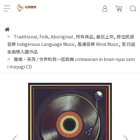
,
,
Traditional, Folk, Aboriginal
,
所有商品
最近上架
原住民語
,
,
音樂 Indigenous Language Music
風潮音樂 Wind Music
第35屆
金曲獎入圍作品
雅維·茉芮 / 世界和我一起跳舞 cinbwanan ki knan nyux sam
i mzyugi CD