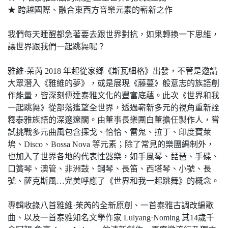
★ 跨越國際、融合東西方音樂元素的嶄新之作
我們每天睡醒都急著要去跟世界對抗，如果轉換一下思維，
讓世界跟我們一起跳舞呢？
雅維·茉芮 2018 年起從家鄉《斯瓦細格》出發，不管是邀請
大眾潛入《雅維的夢》，或是展現《藤蔓》般意志的族語創
作能量，皆深刻傳達泰雅文化的豐富底蘊。此次《世界和我
一起跳舞》從部落遙望全世界，透過嶄新多元的視角重新詮
釋泰雅族語的深邃遼闊。由董事長樂團白董擔任製作人，嘗
試挑戰多元曲風包含探戈、恰恰、雷鬼、拉丁、印度寶萊
塢、Disco、Bossa Nova 等元素；除了常見的樂團編制外，
也加入了世界各地的代表性器樂，如手風琴、琵琶、手碟、
口簧琴、澳管、非洲鼓、鋼琴、長笛、西塔琴、小號、長
號、薩克斯風…完美呼應了《世界和我一起跳舞》的概念。
專輯收錄八首雅維·茉芮的全新原創、一首泰雅古調改編歌
曲、以及一首泰雅知名文學作家 Lulyang·Noming 其14歲千