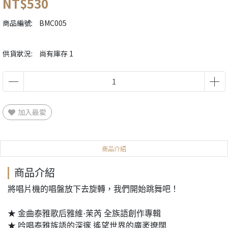
NT$530
商品編號:
BMC005
供貨狀況:
尚有庫存 1
加入最愛
商品介紹
商品介紹
將唱片機的唱盤放下去旋轉，我們開始跳舞吧！
★ 金曲泰雅歌后雅維·茉芮 全族語創作專輯
★ 吟唱泰雅族語的深邃 遙望世界的廣袤遼闊