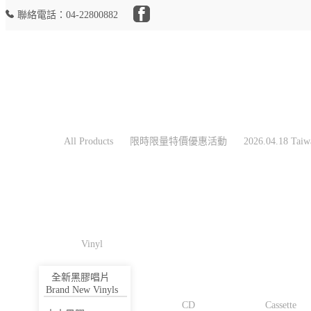
聯絡電話：04-22800882
All Products
限時限量特價優惠活動
2026.04.18 Taiwan RSD
All Products
限時限量特價優惠活動
2026.04.18 Tai
2026.04.18 RSD
2025.11.28 RSD Black Friday
Record Store Day 現貨
Pre-order
Vinyl
City Pop On Vinyl
全新黑膠唱片
Collector's Items
Brand New Vinyls
CD
Cassette
Vinyl