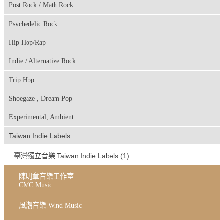
Post Rock / Math Rock
Psychedelic Rock
Hip Hop/Rap
Indie / Alternative Rock
Trip Hop
Shoegaze , Dream Pop
Experimental, Ambient
Taiwan Indie Labels
臺灣獨立音樂 Taiwan Indie Labels (1)
陳明章音樂工作室
CMC Music
風潮音樂 Wind Music