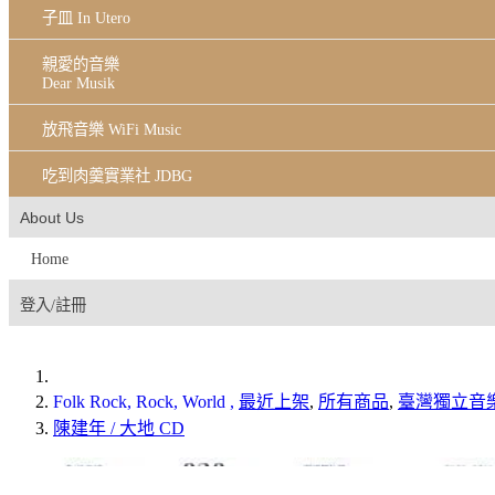
子皿 In Utero
親愛的音樂
Dear Musik
放飛音樂 WiFi Music
吃到肉羹實業社 JDBG
About Us
Home
登入/註冊
Folk Rock, Rock, World
,
最近上架
,
所有商品
,
臺灣獨立音
陳建年 / 大地 CD