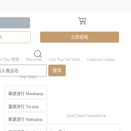
員
立即結帳
ore Day 現貨
Pre-order
City Pop On Vinyl
Collector's Items
搜尋
Pop Music
華語流行 Mandopop
臺語流行 Tai-pop
Jazz/Classic/Soundtrack
客語流行 Hakkapop