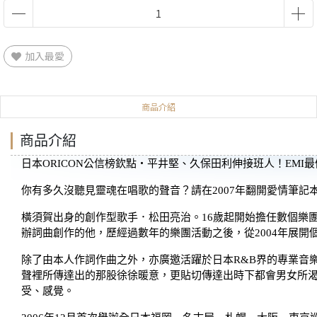
加入最愛
商品介紹
商品介紹
日本ORICON公信榜欽點‧平井堅、久保田利伸接班人！EMI
你有多久沒聽見靈魂在唱歌的聲音？請在2007年翻開愛情筆記
橫須賀出身的創作型歌手．松田亮治。16歲起開始擔任數個樂
辦詞曲創作的他，歷經過數年的樂團活動之後，從2004年展
除了由本人作詞作曲之外，亦廣邀活躍於日本R&B界的專業音樂
聲裡所傳達出的那股徐徐暖意，更貼切傳達出時下都會男女所
受、感覺。